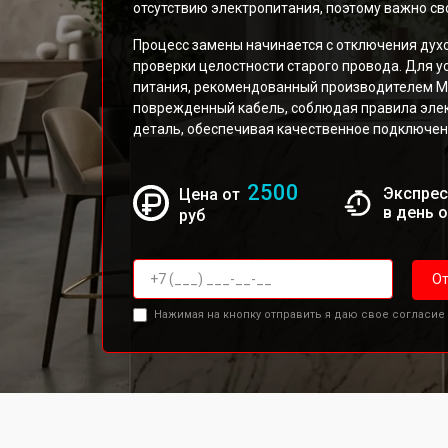
отсутствию электропитания, поэтому важно св
Процесс замены начинается с отключения духо
проверки целостности старого провода. Для у
питания, рекомендованный производителем Mi
поврежденный кабель, соблюдая правила элек
деталь, обеспечивая качественное подключен
2500
Экспрес
Цена от
в день 
руб
От
Нажимая на кнопку отправить я даю свое согласие