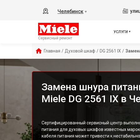
ули
Челябинск
▼
УСЛУГИ
Сервисный ремонт
Главная
/
Духовой шкаф
/
DG 2561 IX
/
Замен
Замена шнура питан
Miele DG 2561 IX в 
Сертифицированный сервисный центр выполня
питания для духовых шкафов известных марок
кабеля питания может привести к нестабильно