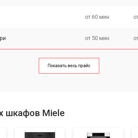
от 60 мин
о
ри
от 50 мин
о
от 90 мин
о
Показать весь прайс
от 60 мин
о
от 50 мин
о
х шкафов Miele
от 120 мин
о