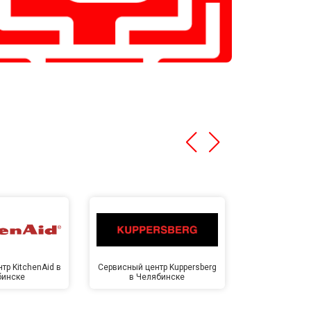
тр KitchenAid в
Сервисный центр Kuppersberg
Сервисный ц
бинске
в Челябинске
Челя