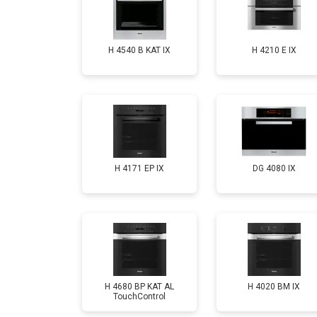
H 4540 B KAT IX
H 4210 E IX
H 4171 EP IX
DG 4080 IX
H 4680 BP KAT AL
H 4020 BM IX
TouchControl