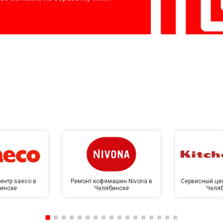
ентр saeco в
Ремонт кофемашин Nivona в
Сервисный цен
инске
Челябинске
Челя