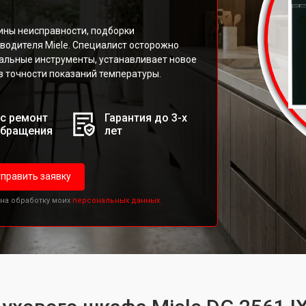
ины неисправности, подборки
водителя Miele. Специалист осторожно
альные инструменты, устанавливает новое
 в точности показаний температуры.
с ремонт
Гарантия до 3-х
обращения
лет
править заявку
 на обработку моих
персональных данных.