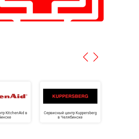
тр KitchenAid в
Сервисный центр Kuppersberg
Сервисный ц
бинске
в Челябинске
Челя