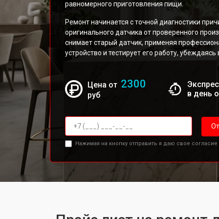
равномерного приготовления пищи.
Ремонт начинается с точной диагностики прич
оригинального датчика от проверенного произ
снимает старый датчик, применяя профессион
устройство и тестирует его работу, убеждаясь
2300
Экспрес
Цена от
в день 
руб
От
Нажимая на кнопку отправить я даю свое согласие