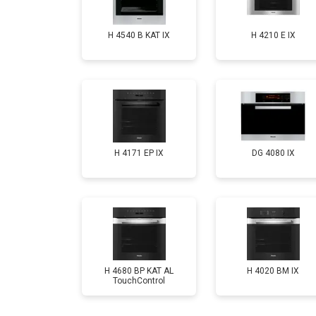
H 4540 B KAT IX
H 4210 E IX
H 4171 EP IX
DG 4080 IX
H 4680 BP KAT AL
H 4020 BM IX
TouchControl