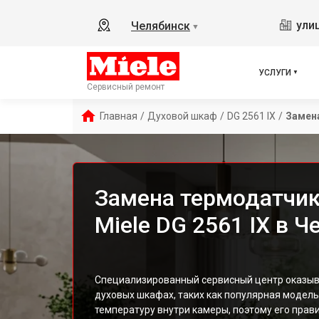
ули
Челябинск
▼
УСЛУГИ
Сервисный ремонт
Главная
/
Духовой шкаф
/
DG 2561 IX
/
Замен
Замена термодатчик
Miele DG 2561 IX в 
Специализированный сервисный центр оказыва
духовых шкафах, таких как популярная модель
температуру внутри камеры, поэтому его прав