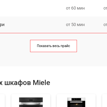
от 60 мин
о
ри
от 50 мин
о
от 90 мин
о
Показать весь прайс
от 60 мин
о
от 80 мин
о
х шкафов Miele
от 120 мин
о