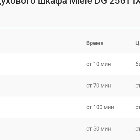
ухового шкафа Miele DG 2561 I
Время
Ц
от 10 мин
б
от 70 мин
о
от 100 мин
о
от 50 мин
о