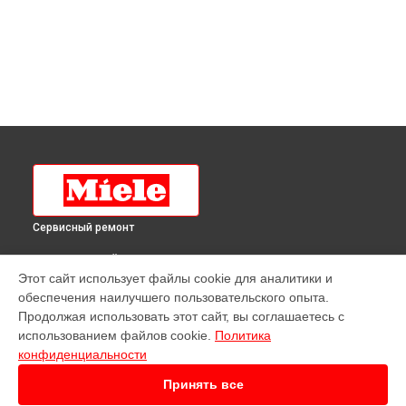
Сервисный ремонт
ВЫБЕРИ СВОЙ ГОРОД
Этот сайт использует файлы cookie для аналитики и
Ремонт духового шкафа DG 2651 IX Miele в
Краснодаре
обеспечения наилучшего пользовательского опыта.
Ремонт духового шкафа DG 2651 IX Miele в
Ростове-на-
Продолжая использовать этот сайт, вы соглашаетесь с
Дону
использованием файлов cookie.
Политика
Ремонт духового шкафа DG 2651 IX Miele в
Нижнем
конфиденциальности
Новгороде
Принять все
Ремонт духового шкафа DG 2651 IX Miele в
Новосибирске
Ремонт духового шкафа DG 2651 IX Miele в
Челябинске