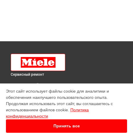
Сервисный ремонт
ВЫБЕРИ СВОЙ ГОРОД
Этот сайт использует файлы cookie для аналитики и
Ремонт духового шкафа DG 2661 IX Miele в
Краснодаре
обеспечения наилучшего пользовательского опыта.
Ремонт духового шкафа DG 2661 IX Miele в
Ростове-на-
Продолжая использовать этот сайт, вы соглашаетесь с
Дону
использованием файлов cookie.
Политика
Ремонт духового шкафа DG 2661 IX Miele в
Нижнем
конфиденциальности
Новгороде
Принять все
Ремонт духового шкафа DG 2661 IX Miele в
Новосибирске
Ремонт духового шкафа DG 2661 IX Miele в
Челябинске