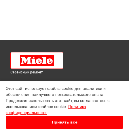
Сервисный ремонт
ВЫБЕРИ СВОЙ ГОРОД
Этот сайт использует файлы cookie для аналитики и
Ремонт духового шкафа H 4060 BM ALU Miele в
Краснодаре
обеспечения наилучшего пользовательского опыта.
Ремонт духового шкафа H 4060 BM ALU Miele в
Ростове-на-
Продолжая использовать этот сайт, вы соглашаетесь с
Дону
использованием файлов cookie.
Политика
Ремонт духового шкафа H 4060 BM ALU Miele в
Нижнем
конфиденциальности
Новгороде
Принять все
Ремонт духового шкафа H 4060 BM ALU Miele в
Новосибирске