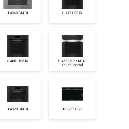
H 4060 BM BL
H 4171 EP IX
H 4081 ВМ IX
H 4680 BP KAT AL
TouchControl
H 4020 BM BL
DG 2661 BK