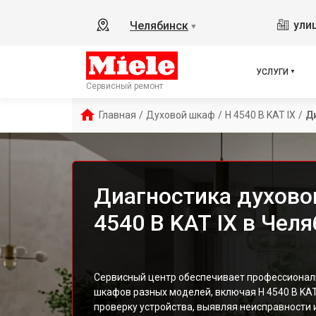
ули
Челябинск
▼
УСЛУГИ
Сервисный ремонт
Главная
/
Духовой шкаф
/
H 4540 B KAT IX
/
Д
Диагностика духово
4540 B KAT IX в Чел
Сервисный центр обеспечивает профессионал
шкафов разных моделей, включая H 4540 B KA
проверку устройства, выявляя неисправности 