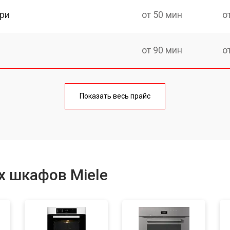
ри
от 50 мин
о
от 90 мин
о
от 60 мин
о
Показать весь прайс
от 80 мин
о
от 50 мин
о
х шкафов Miele
от 120 мин
о