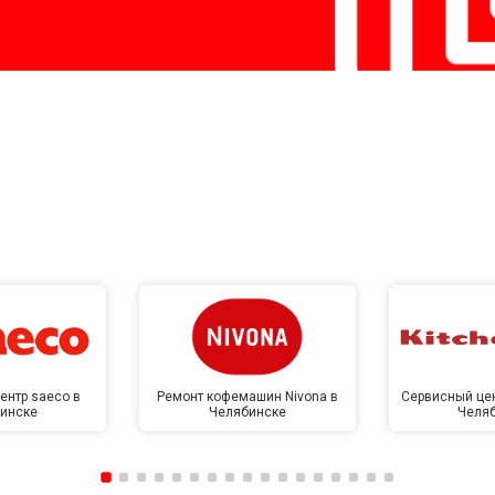
ентр saeco в
Ремонт кофемашин Nivona в
Сервисный цен
инске
Челябинске
Челя