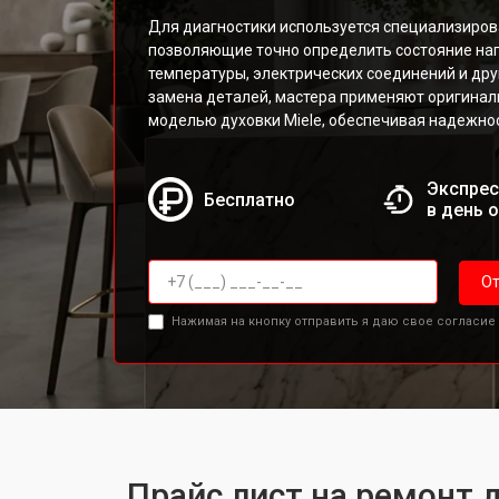
Для диагностики используется специализиров
позволяющие точно определить состояние на
температуры, электрических соединений и др
замена деталей, мастера применяют оригинал
моделью духовки Miele, обеспечивая надежнос
Экспрес
Бесплатно
в день 
От
Нажимая на кнопку отправить я даю свое согласие
Прайс лист на ремонт д