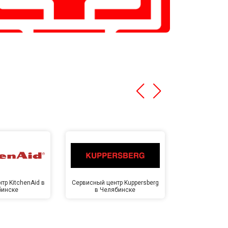
тр KitchenAid в
Сервисный центр Kuppersberg
Сервисный ц
бинске
в Челябинске
Челя