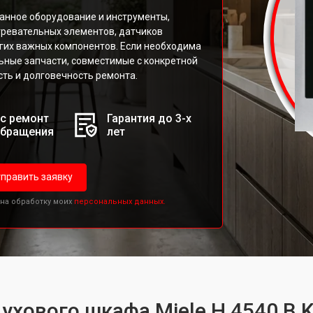
анное оборудование и инструменты,
гревательных элементов, датчиков
угих важных компонентов. Если необходима
ьные запчасти, совместимые с конкретной
ть и долговечность ремонта.
с ремонт
Гарантия до 3-х
обращения
лет
править заявку
 на обработку моих
персональных данных.
ухового шкафа Miele H 4540 B K