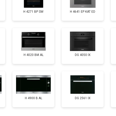
H 4271 BP SW
H 4641 EP KAT ED
H 4020 BM AL
DG 4050 IX
H 4900 B AL
DG 2561 IX