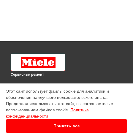
Сервисный ремонт
ВЫБЕРИ СВОЙ ГОРОД
Этот сайт использует файлы cookie для аналитики и
Ремонт духового шкафа H 4641 BP KAT BL Miele в
обеспечения наилучшего пользовательского опыта.
Краснодаре
Продолжая использовать этот сайт, вы соглашаетесь с
Ремонт духового шкафа H 4641 BP KAT BL Miele в
Ростове-
использованием файлов cookie.
Политика
на-Дону
конфиденциальности
Ремонт духового шкафа H 4641 BP KAT BL Miele в
Нижнем
Новгороде
Принять все
Ремонт духового шкафа H 4641 BP KAT BL Miele в