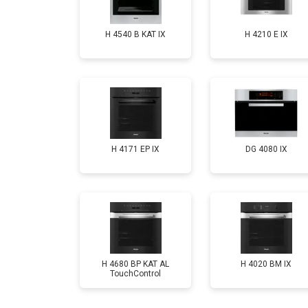
H 4540 B KAT IX
H 4210 E IX
H 4171 EP IX
DG 4080 IX
H 4680 BP KAT AL
H 4020 BM IX
TouchControl