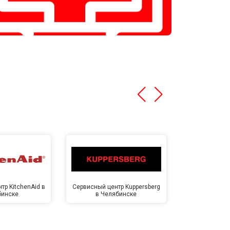
тр KitchenAid в
Сервисный центр Kuppersberg
Сервисный ц
бинске
в Челябинске
Челя