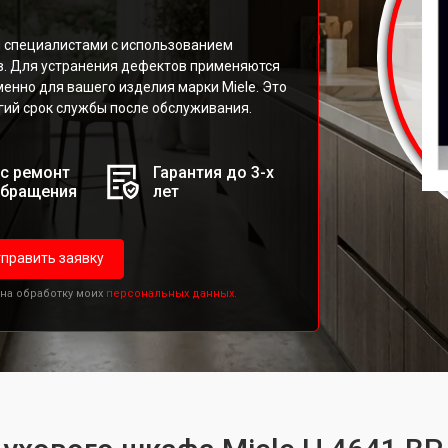
 специалистами с использованием
в. Для устранения дефектов применяются
нно для вашего изделия марки Miele. Это
гий срок службы после обслуживания.
с ремонт
Гарантия до 3-х
обращения
лет
править заявку
 на обработку моих
персональных данных.