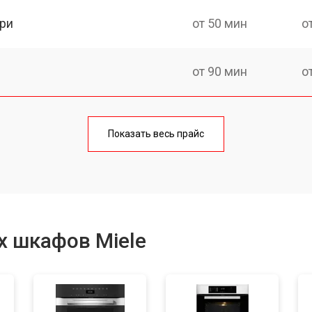
ри
от 50 мин
о
от 90 мин
о
от 60 мин
о
Показать весь прайс
от 80 мин
о
от 50 мин
о
х шкафов Miele
от 120 мин
о