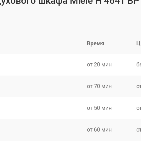
ухового шкафа Miele H 4641 BP 
Время
Ц
от 20 мин
б
от 70 мин
о
от 50 мин
о
от 60 мин
о