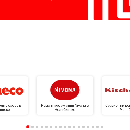
ентр saeco в
Ремонт кофемашин Nivona в
Сервисный цен
инске
Челябинске
Челя