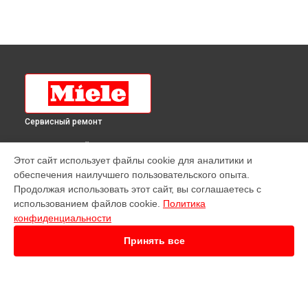
Сервисный ремонт
ВЫБЕРИ СВОЙ ГОРОД
Этот сайт использует файлы cookie для аналитики и
Ремонт духового шкафа H 4680 BP KAT AL TouchControl
обеспечения наилучшего пользовательского опыта.
Miele в
Краснодаре
Продолжая использовать этот сайт, вы соглашаетесь с
Ремонт духового шкафа H 4680 BP KAT AL TouchControl
использованием файлов cookie.
Политика
Miele в
Ростове-на-Дону
конфиденциальности
Ремонт духового шкафа H 4680 BP KAT AL TouchControl
Miele в
Нижнем Новгороде
Принять все
Ремонт духового шкафа H 4680 BP KAT AL TouchControl
Miele в
Новосибирске
Ремонт духового шкафа H 4680 BP KAT AL TouchControl
Miele в
Челябинске
Ремонт духового шкафа H 4680 BP KAT AL TouchControl