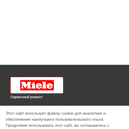
Сервисный ремонт
ВЫБЕРИ СВОЙ ГОРОД
Этот сайт использует файлы cookie для аналитики и
Замена или восстановление подошвы гладильной
обеспечения наилучшего пользовательского опыта.
системы B3312 Miele в
Краснодаре
Продолжая использовать этот сайт, вы соглашаетесь с
Замена или восстановление подошвы гладильной