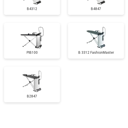
B4312
B4847
PIB100
B 3312 FashionMaster
B2847