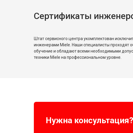
Сертификаты инженеро
Замена реле
Устранение утечки хладагента
Штат сервисного центра укомплектован исключ
инженерами Miele. Наши специалисты проходят о
обучение и обладают всеми необходимыми допу
техники Miele на профессиональном уровне.
Нужна консультация