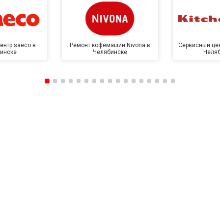
ентр saeco в
Ремонт кофемашин Nivona в
Сервисный цен
инске
Челябинске
Челя