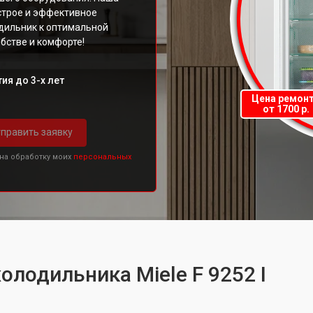
строе и эффективное
дильник к оптимальной
бстве и комфорте!
ия до 3-х лет
Цена ремон
от 1700 р.
править заявку
 на обработку моих
персональных
олодильника Miele F 9252 I