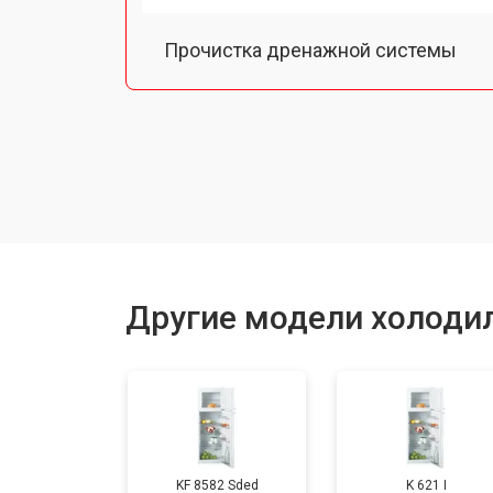
Прочистка дренажной системы
Ремонт датчика морозильного отд
Ремонт испарителя
Устранение засора трубопровода
Другие модели холодил
Замена трубопровода
Замена таймера
KF 8582 Sded
K 621 I