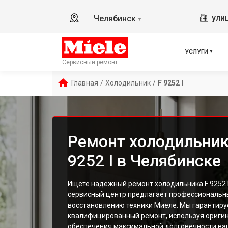
ули
Челябинск
▼
УСЛУГИ
Сервисный ремонт
Главная
/
Холодильник
/
F 9252 I
Ремонт холодильника
9252 I в Челябинске
Ищете надежный ремонт холодильника F 9252 
сервисный центр предлагает профессиональны
восстановлению техники Миеле. Мы гарантиру
квалифицированный ремонт, используя оригин
обеспечения максимальной долговечности ва