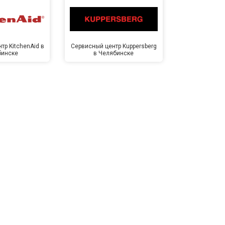
тр KitchenAid в
Сервисный центр Kuppersberg
Сервисный ц
бинске
в Челябинске
Челя