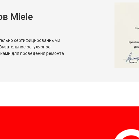
в Miele
от 80 мин
о
от 50 мин
о
ительно сертифицированными
бязательное регулярное
сками для проведения ремонта
?