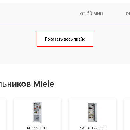
от 60 мин
о
еления
от 60 мин
о
Показать весь прайс
от 50 мин
о
от 70 мин
о
ьников Miele
от 60 мин
о
от 70 мин
о
KF 888 i DN-1
KWL 4912 SG ed