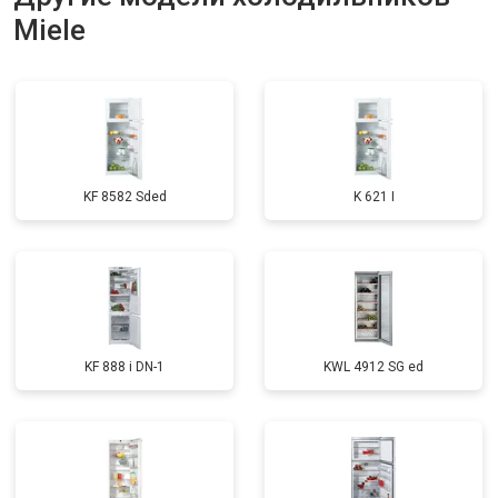
Miele
Замена нагревателя оттайки
от 2300 ₽
Заказать
Замена реле
от 2550 ₽
Заказать
Устранение утечки хладагента
от 1900 ₽
Заказать
KF 8582 Sded
K 621 I
KF 888 i DN-1
KWL 4912 SG ed