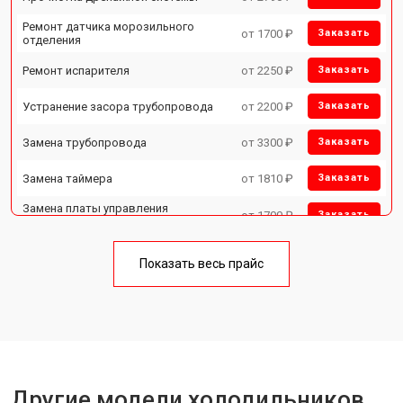
Ремонт датчика морозильного
от 1700 ₽
Заказать
отделения
Ремонт испарителя
от 2250 ₽
Заказать
Устранение засора трубопровода
от 2200 ₽
Заказать
Замена трубопровода
от 3300 ₽
Заказать
Замена таймера
от 1810 ₽
Заказать
Замена платы управления
от 1700 ₽
Заказать
(мат.платы, мейн платы)
Ремонт/замена датчика
от 2550 ₽
Заказать
температуры
Показать весь прайс
Замена термостата
от 1700 ₽
Заказать
Замена дефростера
от 4750 ₽
Заказать
Замена мотор-компрессора
от 3650 ₽
Заказать
Другие модели холодильников
Замена нагревателя испарителя
от 2550 ₽
Заказать