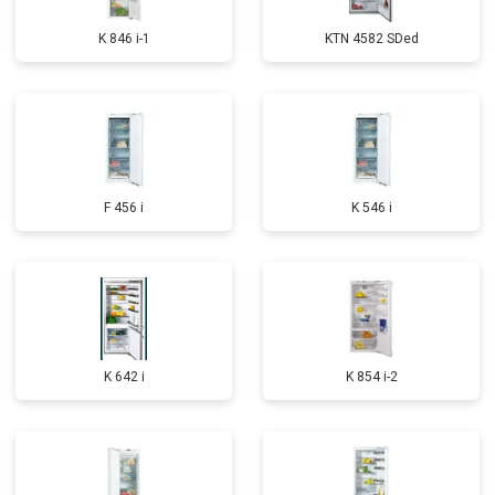
K 846 i-1
KTN 4582 SDed
F 456 i
K 546 i
K 642 i
K 854 i-2