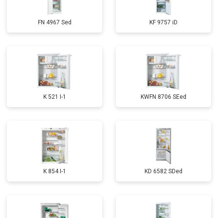
FN 4967 Sed
KF 9757 iD
K 521 I-1
KWFN 8706 SEed
K 854 I-1
KD 6582 SDed