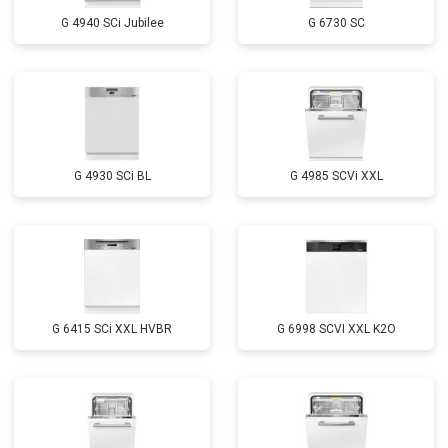
Замена заливного шланга с
от 1100 ₽
Заказать
системой Аквастоп
G 4940 SCi Jubilee
G 6730 SC
Замена заливного шланга
от 850 ₽
Заказать
Диагностика
бесплатно
Заказать
G 4930 SCi BL
G 4985 SCVi XXL
G 6415 SCi XXL HVBR
G 6998 SCVI XXL K2O