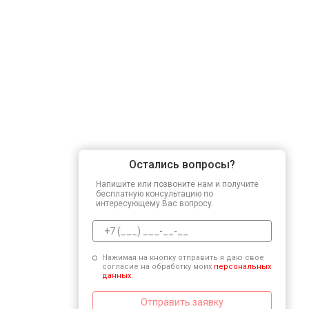
Замена датчика мутности
Замена датчика соли
Замена заливного клапана
Остались вопросы?
Замена расходомера
Напишите или позвоните нам и получите
бесплатную консультацию по
интересующему Вас вопросу.
Замена разбрызгивателя
Нажимая на кнопку отправить я даю свое
согласие на обработку моих
персональных
Замена пускового конденсатора ци
данных.
Отправить заявку