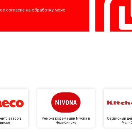
от 70 мин
о
ое согласие на обработку моих
ры
от 50 мин
о
от 60 мин
о
от 40 мин
о
от 60 мин
о
 креплений, кнопок)
от 40 мин
о
ентр saeco в
Ремонт кофемашин Nivona в
Сервисный цен
инске
Челябинске
Челя
овление)
от 80 мин
о