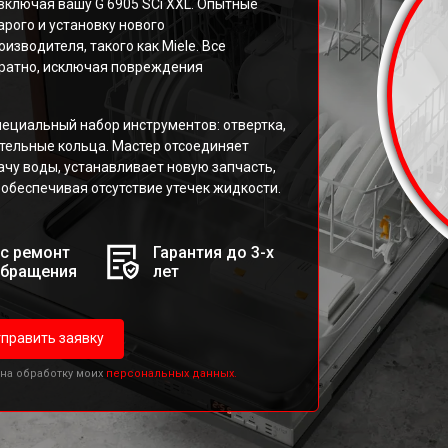
ключая вашу G 6905 SCi XXL. Опытные
рого и установку нового
зводителя, такого как Miele. Все
уратно, исключая повреждения
пециальный набор инструментов: отвертка,
тельные кольца. Мастер отсоединяет
чу воды, устанавливает новую запчасть,
обеспечивая отсутствие утечек жидкости.
с ремонт
Гарантия до 3-х
обращения
лет
править заявку
 на обработку моих
персональных данных.