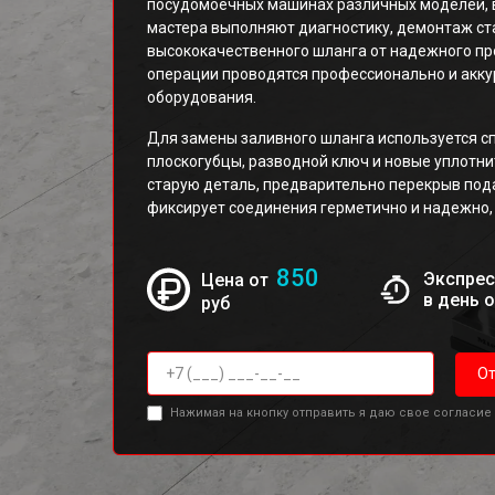
посудомоечных машинах различных моделей, в
мастера выполняют диагностику, демонтаж ста
высококачественного шланга от надежного прои
операции проводятся профессионально и акк
оборудования.
Для замены заливного шланга используется с
плоскогубцы, разводной ключ и новые уплотни
старую деталь, предварительно перекрыв пода
фиксирует соединения герметично и надежно, 
850
Экспрес
Цена от
в день 
руб
От
Нажимая на кнопку отправить я даю свое согласие