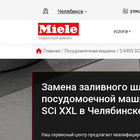
ули
Челябинск
▼
УСЛУГИ
Сервисный ремонт
Главная
/
Посудомоечная машина
/
G 6905 SC
Замена заливного ш
посудомоечной маши
SCi XXL в Челябинск
Наш сервисный центр предлагает квалифицир