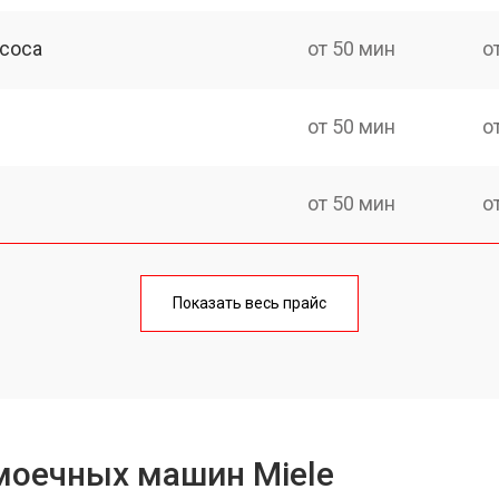
асоса
от 50 мин
о
от 50 мин
о
от 50 мин
о
от 100 мин
о
Показать весь прайс
от 40 мин
о
от 60 мин
о
моечных машин Miele