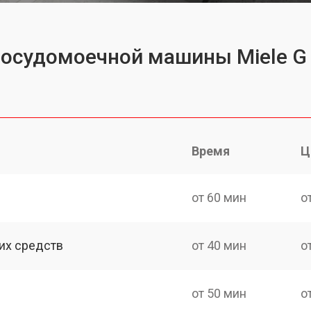
посудомоечной машины Miele G 
Время
Ц
от 60 мин
о
их средств
от 40 мин
о
от 50 мин
о