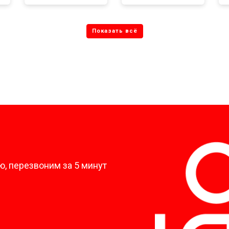
 от протечек
от 70 мин
о
цы
от 40 мин
о
ния
от 50 мин
о
от 50 мин
о
?
, перезвоним за 5 минут
от 60 мин
о
от 50 мин
о