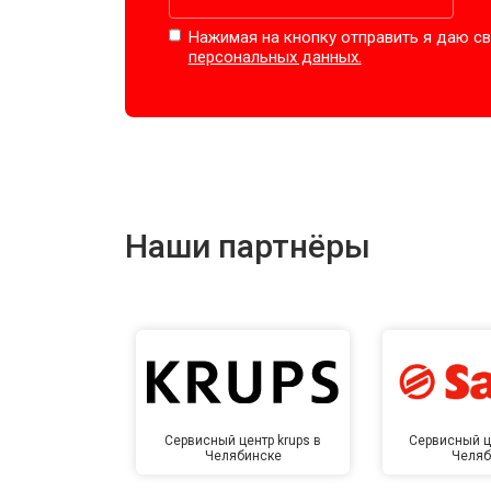
Замена ТЭН
Нажимая на кнопку отправить я даю св
персональных данных.
Ремонт/замена датчика температу
Замена замка
Наши партнёры
Ремонт электропроводки
Замена шнура питания
Корпусный ремонт (замена резинок,
Сервисный центр krups в
Сервисный ц
Челябинске
Челяб
Ремонт платы управления (восстан