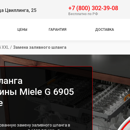
+7 (800) 302-39-08
ца Цвиллинга, 25
Бесплатно по РФ
ЦЕНЫ
ГАРАНТИЯ
ДОСТАВКА
i XXL
/
Замена заливного шланга
ланга
ны Miele G 6905
е
ованную замену заливного шланга в