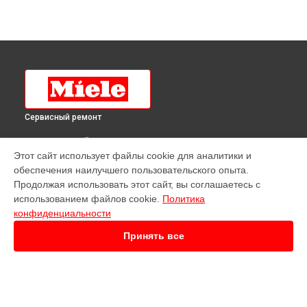
Сервисный ремонт
ВЫБЕРИ СВОЙ ГОРОД
Этот сайт использует файлы cookie для аналитики и
Ремонт посудомоечной машины G 6998 SCVI XXL K2O Miele
обеспечения наилучшего пользовательского опыта.
в
Краснодаре
Продолжая использовать этот сайт, вы соглашаетесь с
Ремонт посудомоечной машины G 6998 SCVI XXL K2O Miele
использованием файлов cookie.
Политика
в
Ростове-на-Дону
конфиденциальности
Ремонт посудомоечной машины G 6998 SCVI XXL K2O Miele
в
Нижнем Новгороде
Принять все
Ремонт посудомоечной машины G 6998 SCVI XXL K2O Miele
в
Новосибирске
Ремонт посудомоечной машины G 6998 SCVI XXL K2O Miele
в
Челябинске
Ремонт посудомоечной машины G 6998 SCVI XXL K2O Miele