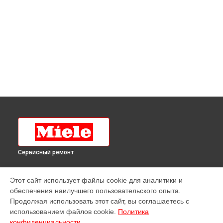
Сервисный ремонт
ВЫБЕРИ СВОЙ ГОРОД
Этот сайт использует файлы cookie для аналитики и
Ремонт стиральной машины WKB 120 CHROMEEDITION Miele
обеспечения наилучшего пользовательского опыта.
в
Краснодаре
Продолжая использовать этот сайт, вы соглашаетесь с
Ремонт стиральной машины WKB 120 CHROMEEDITION Miele
использованием файлов cookie.
Политика
в
Ростове-на-Дону
конфиденциальности