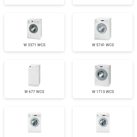
Замена мотора
от 3800 ₽
Заказать
Ремонт/замена датчика
от 2200 ₽
Заказать
температуры
Замена ТЭН
от 2300 ₽
Заказать
Замена блока управления
от 3600 ₽
Заказать
W 3371 WCS
W 5741 WCS
Замена заливного клапана
от 3250 ₽
Заказать
Замена заливного шланга
от 2150 ₽
Заказать
Замена прессостата
от 3350 ₽
Заказать
Замена сливного насоса
от 3450 ₽
Заказать
W 677 WCS
W 1713 WCS
Замена сливного шланга
от 2100 ₽
Заказать
Замена циркуляционного насоса
от 3800 ₽
Заказать
Замена УБЛ
от 2100 ₽
Заказать