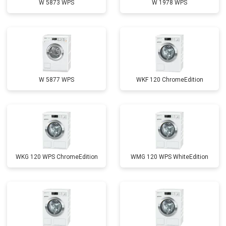
W 5873 WPS
W 1978 WPS
Замена приводного ремня
от 2550 ₽
Заказать
W 5877 WPS
WKF 120 ChromeEdition
WKG 120 WPS ChromeEdition
WMG 120 WPS WhiteEdition