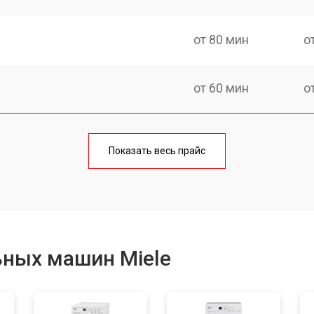
от 80 мин
о
от 60 мин
о
от 100 мин
о
Показать весь прайс
от 70 мин
о
от 120 мин
о
ьных машин Miele
от 80 мин
о