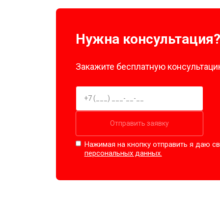
Замена амортизаторов
Нужна консультация
Замена подшипников
Закажите бесплатную консультацию
Замена мотора
Ремонт/замена датчика температу
Отправить заявку
Нажимая на кнопку отправить я даю св
Замена ТЭН
персональных данных.
Замена блока управления
Замена заливного клапана