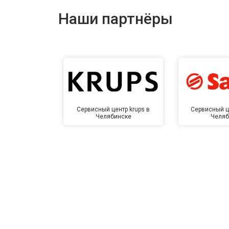
Наши партнёры
Замена заливного шланга
Замена прессостата
Замена сливного насоса
Сервисный центр krups в
Сервисный ц
Челябинске
Челяб
Замена сливного шланга
Замена циркуляционного насоса
Замена УБЛ