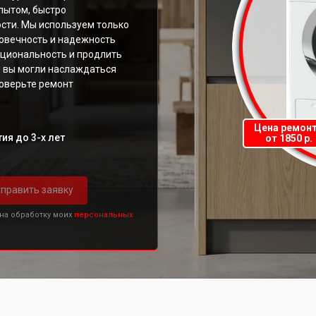
пытом, быстро
сти. Мы используем только
говечность и надежность
кциональность и продлить
 вы могли наслаждаться
оверьте ремонт
Цена ремон
ия до 3-х лет
от 1850 р.
править заявку
 на обработку моих
персональных