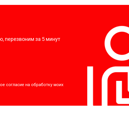
от 50 мин
о
?
от 90 мин
о
, перезвоним за 5 минут
от 70 мин
о
ры
от 70 мин
о
ое согласие на обработку моих
от 50 мин
о
от 100 мин
о
от 60 мин
о