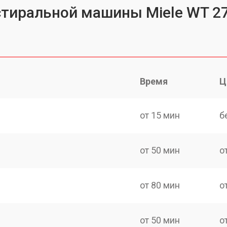
 стиральной машины Miele WT 
Время
Ц
от 15 мин
б
от 50 мин
о
от 80 мин
о
от 50 мин
о