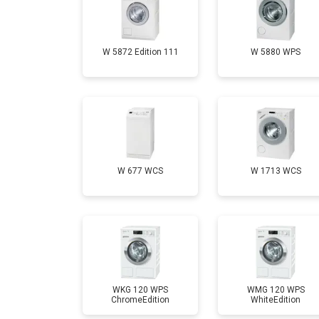
Замена шторок барабана
W 5872 Edition 111
W 5880 WPS
Замена селектора программ
Ремонт аквастопа
Замена опоры бака
W 677 WCS
W 1713 WCS
Замена бака
Замена нижнего противовеса
WKG 120 WPS
WMG 120 WPS
ChromeEdition
WhiteEdition
Замена дозатора моющих средств