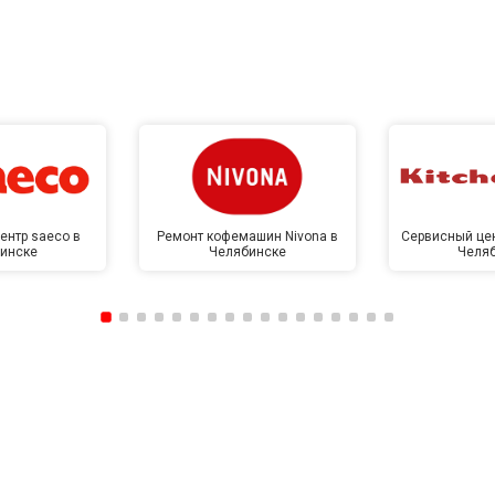
от 70 мин
о
от 60 мин
о
от 100 мин
о
ентр saeco в
Ремонт кофемашин Nivona в
Сервисный цен
инске
Челябинске
Челя
от 50 мин
о
от 110 мин
о
от 50 мин
о