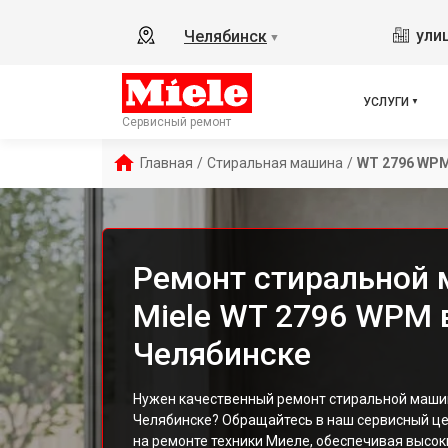
ули
Челябинск
▼
УСЛУГИ
Сервисный ремонт
Главная
/
Стиральная машина
/
WT 2796 WP
Ремонт стиральной
Miele WT 2796 WPM 
Челябинске
Нужен качественный ремонт стиральной маш
Челябинске? Обращайтесь в наш сервисный ц
на ремонте техники Миеле, обеспечивая высок