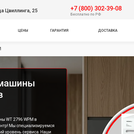
+7 (800) 302-39-08
ца Цвиллинга, 25
Бесплатно по РФ
ЦЕНЫ
ГАРАНТИЯ
ДОСТАВКА
M
 машины
в
ины WT 2796 WPM в
ентр! Мы специализируемся
ий уровень сервиса. Наши