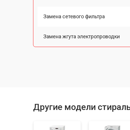
Замена сетевого фильтра
Замена жгута электропроводки
Замена шкива барабана
Замена мотора вентилятора сушки
Замена верхнего противовеса
Другие модели стирал
Замена пружин