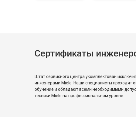
Ремонт или замена петли двери
Ремонт или замена патрубка
Сертификаты инженеро
Ремонт платы управления (восстан
Штат сервисного центра укомплектован исключ
Корпусный ремонт (замена резинок,
инженерами Miele. Наши специалисты проходят о
обучение и обладают всеми необходимыми допу
техники Miele на профессиональном уровне.
Замена крестовины
Замена щёток